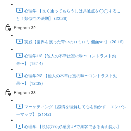
心理学 【長く通ってもらうには共通点を◯◯するこ
と！類似性の法則】 (22:28)
Program 32
実践【世界を獲った背中のロミロミ 側面ver】 (20:16)
心理学1/2【他人の不幸は蜜の味〜コントラスト効
果〜】 (18:14)
心理学2/2 【他人の不幸は蜜の味〜コントラスト効
果〜】 (12:39)
Program 33
マーケティング【感情を理解して心を動かす エンパシ
ーマップ】 (21:42)
心理学 【説得力や好感度UPで集客できる両面提示】