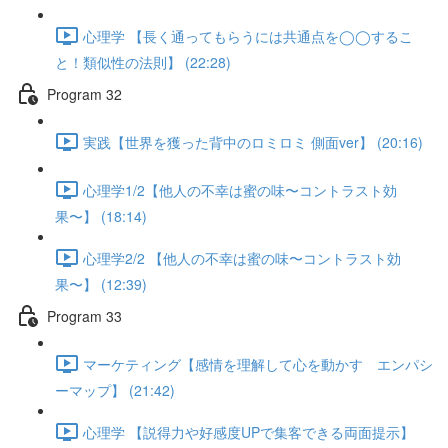
心理学 【長く通ってもらうには共通点を◯◯するこ
と！類似性の法則】 (22:28)
Program 32
実践【世界を獲った背中のロミロミ 側面ver】 (20:16)
心理学1/2【他人の不幸は蜜の味〜コントラスト効
果〜】 (18:14)
心理学2/2 【他人の不幸は蜜の味〜コントラスト効
果〜】 (12:39)
Program 33
マーケティング【感情を理解して心を動かす エンパシ
ーマップ】 (21:42)
心理学 【説得力や好感度UPで集客できる両面提示】