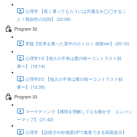
心理学 【長く通ってもらうには共通点を◯◯するこ
と！類似性の法則】 (22:28)
Program 32
実践【世界を獲った背中のロミロミ 側面ver】 (20:16)
心理学1/2【他人の不幸は蜜の味〜コントラスト効
果〜】 (18:14)
心理学2/2 【他人の不幸は蜜の味〜コントラスト効
果〜】 (12:39)
Program 33
マーケティング【感情を理解して心を動かす エンパシ
ーマップ】 (21:42)
心理学 【説得力や好感度UPで集客できる両面提示】