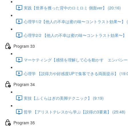
実践【世界を獲った背中のロミロミ 側面ver】 (20:16)
心理学1/2【他人の不幸は蜜の味〜コントラスト効果〜】 (18
心理学2/2 【他人の不幸は蜜の味〜コントラスト効果〜】 (12
Program 33
マーケティング【感情を理解して心を動かす エンパシーマップ
心理学 【説得力や好感度UPで集客できる両面提示】 (19:0
Program 34
実技【ふくらはぎの美脚テクニック】 (9:19)
哲学 【アリストテレスから学ぶ【説得の3要素】 (25:48)
Program 35