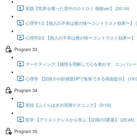
実践【世界を獲った背中のロミロミ 側面ver】 (20:16)
心理学1/2【他人の不幸は蜜の味〜コントラスト効果〜】 (18
心理学2/2 【他人の不幸は蜜の味〜コントラスト効果〜】 (12
Program 33
マーケティング【感情を理解して心を動かす エンパシーマップ
心理学 【説得力や好感度UPで集客できる両面提示】 (19:0
Program 34
実技【ふくらはぎの美脚テクニック】 (9:19)
哲学 【アリストテレスから学ぶ【説得の3要素】 (25:48)
Program 35