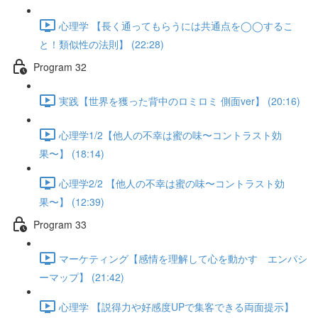
心理学 【長く通ってもらうには共通点を◯◯するこ
と！類似性の法則】 (22:28)
Program 32
実践【世界を獲った背中のロミロミ 側面ver】 (20:16)
心理学1/2【他人の不幸は蜜の味〜コントラスト効
果〜】 (18:14)
心理学2/2 【他人の不幸は蜜の味〜コントラスト効
果〜】 (12:39)
Program 33
マーケティング【感情を理解して心を動かす エンパシ
ーマップ】 (21:42)
心理学 【説得力や好感度UPで集客できる両面提示】