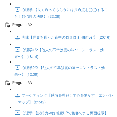
心理学 【長く通ってもらうには共通点を◯◯するこ
と！類似性の法則】 (22:28)
Program 32
実践【世界を獲った背中のロミロミ 側面ver】 (20:16)
心理学1/2【他人の不幸は蜜の味〜コントラスト効
果〜】 (18:14)
心理学2/2 【他人の不幸は蜜の味〜コントラスト効
果〜】 (12:39)
Program 33
マーケティング【感情を理解して心を動かす エンパシ
ーマップ】 (21:42)
心理学 【説得力や好感度UPで集客できる両面提示】