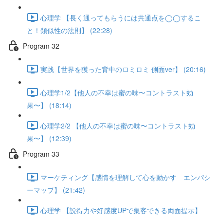
心理学 【長く通ってもらうには共通点を◯◯するこ
と！類似性の法則】 (22:28)
Program 32
実践【世界を獲った背中のロミロミ 側面ver】 (20:16)
心理学1/2【他人の不幸は蜜の味〜コントラスト効
果〜】 (18:14)
心理学2/2 【他人の不幸は蜜の味〜コントラスト効
果〜】 (12:39)
Program 33
マーケティング【感情を理解して心を動かす エンパシ
ーマップ】 (21:42)
心理学 【説得力や好感度UPで集客できる両面提示】