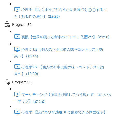
心理学 【長く通ってもらうには共通点を◯◯するこ
と！類似性の法則】 (22:28)
Program 32
実践【世界を獲った背中のロミロミ 側面ver】 (20:16)
心理学1/2【他人の不幸は蜜の味〜コントラスト効
果〜】 (18:14)
心理学2/2 【他人の不幸は蜜の味〜コントラスト効
果〜】 (12:39)
Program 33
マーケティング【感情を理解して心を動かす エンパシ
ーマップ】 (21:42)
心理学 【説得力や好感度UPで集客できる両面提示】