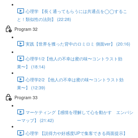
心理学 【長く通ってもらうには共通点を◯◯するこ
と！類似性の法則】 (22:28)
Program 32
実践【世界を獲った背中のロミロミ 側面ver】 (20:16)
心理学1/2【他人の不幸は蜜の味〜コントラスト効
果〜】 (18:14)
心理学2/2 【他人の不幸は蜜の味〜コントラスト効
果〜】 (12:39)
Program 33
マーケティング【感情を理解して心を動かす エンパシ
ーマップ】 (21:42)
心理学 【説得力や好感度UPで集客できる両面提示】