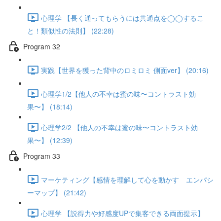
心理学 【長く通ってもらうには共通点を◯◯するこ
と！類似性の法則】 (22:28)
Program 32
実践【世界を獲った背中のロミロミ 側面ver】 (20:16)
心理学1/2【他人の不幸は蜜の味〜コントラスト効
果〜】 (18:14)
心理学2/2 【他人の不幸は蜜の味〜コントラスト効
果〜】 (12:39)
Program 33
マーケティング【感情を理解して心を動かす エンパシ
ーマップ】 (21:42)
心理学 【説得力や好感度UPで集客できる両面提示】