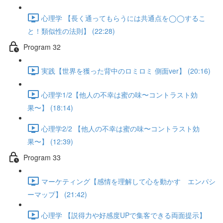
心理学 【長く通ってもらうには共通点を◯◯するこ
と！類似性の法則】 (22:28)
Program 32
実践【世界を獲った背中のロミロミ 側面ver】 (20:16)
心理学1/2【他人の不幸は蜜の味〜コントラスト効
果〜】 (18:14)
心理学2/2 【他人の不幸は蜜の味〜コントラスト効
果〜】 (12:39)
Program 33
マーケティング【感情を理解して心を動かす エンパシ
ーマップ】 (21:42)
心理学 【説得力や好感度UPで集客できる両面提示】