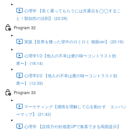
心理学 【長く通ってもらうには共通点を◯◯するこ
と！類似性の法則】 (22:28)
Program 32
実践【世界を獲った背中のロミロミ 側面ver】 (20:16)
心理学1/2【他人の不幸は蜜の味〜コントラスト効
果〜】 (18:14)
心理学2/2 【他人の不幸は蜜の味〜コントラスト効
果〜】 (12:39)
Program 33
マーケティング【感情を理解して心を動かす エンパシ
ーマップ】 (21:42)
心理学 【説得力や好感度UPで集客できる両面提示】