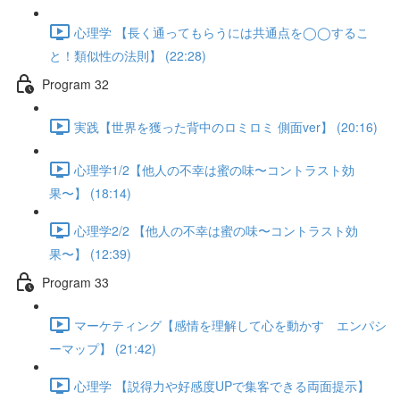
心理学 【長く通ってもらうには共通点を◯◯するこ
と！類似性の法則】 (22:28)
Program 32
実践【世界を獲った背中のロミロミ 側面ver】 (20:16)
心理学1/2【他人の不幸は蜜の味〜コントラスト効
果〜】 (18:14)
心理学2/2 【他人の不幸は蜜の味〜コントラスト効
果〜】 (12:39)
Program 33
マーケティング【感情を理解して心を動かす エンパシ
ーマップ】 (21:42)
心理学 【説得力や好感度UPで集客できる両面提示】