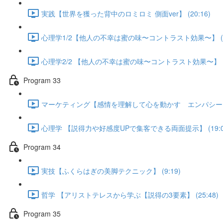
実践【世界を獲った背中のロミロミ 側面ver】 (20:16)
心理学1/2【他人の不幸は蜜の味〜コントラスト効果〜】 (18
心理学2/2 【他人の不幸は蜜の味〜コントラスト効果〜】 (12
Program 33
マーケティング【感情を理解して心を動かす エンパシーマップ
心理学 【説得力や好感度UPで集客できる両面提示】 (19:0
Program 34
実技【ふくらはぎの美脚テクニック】 (9:19)
哲学 【アリストテレスから学ぶ【説得の3要素】 (25:48)
Program 35