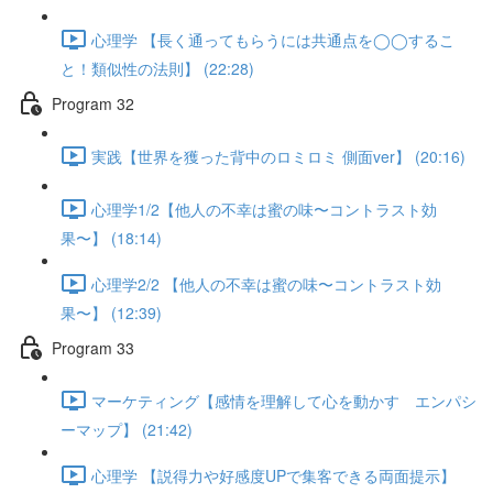
心理学 【長く通ってもらうには共通点を◯◯するこ
と！類似性の法則】 (22:28)
Program 32
実践【世界を獲った背中のロミロミ 側面ver】 (20:16)
心理学1/2【他人の不幸は蜜の味〜コントラスト効
果〜】 (18:14)
心理学2/2 【他人の不幸は蜜の味〜コントラスト効
果〜】 (12:39)
Program 33
マーケティング【感情を理解して心を動かす エンパシ
ーマップ】 (21:42)
心理学 【説得力や好感度UPで集客できる両面提示】