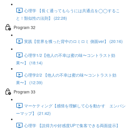
心理学 【長く通ってもらうには共通点を◯◯するこ
と！類似性の法則】 (22:28)
Program 32
実践【世界を獲った背中のロミロミ 側面ver】 (20:16)
心理学1/2【他人の不幸は蜜の味〜コントラスト効
果〜】 (18:14)
心理学2/2 【他人の不幸は蜜の味〜コントラスト効
果〜】 (12:39)
Program 33
マーケティング【感情を理解して心を動かす エンパシ
ーマップ】 (21:42)
心理学 【説得力や好感度UPで集客できる両面提示】