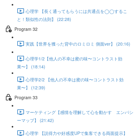
心理学 【長く通ってもらうには共通点を◯◯するこ
と！類似性の法則】 (22:28)
Program 32
実践【世界を獲った背中のロミロミ 側面ver】 (20:16)
心理学1/2【他人の不幸は蜜の味〜コントラスト効
果〜】 (18:14)
心理学2/2 【他人の不幸は蜜の味〜コントラスト効
果〜】 (12:39)
Program 33
マーケティング【感情を理解して心を動かす エンパシ
ーマップ】 (21:42)
心理学 【説得力や好感度UPで集客できる両面提示】