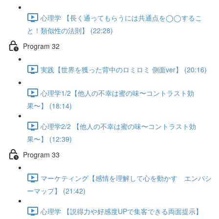
心理学 【長く通ってもらうには共通点を◯◯するこ
と！類似性の法則】 (22:28)
Program 32
実践【世界を獲った背中のロミロミ 側面ver】 (20:16)
心理学1/2【他人の不幸は蜜の味〜コントラスト効
果〜】 (18:14)
心理学2/2 【他人の不幸は蜜の味〜コントラスト効
果〜】 (12:39)
Program 33
マーケティング【感情を理解して心を動かす エンパシ
ーマップ】 (21:42)
心理学 【説得力や好感度UPで集客できる両面提示】