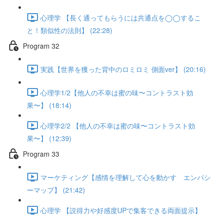
心理学 【長く通ってもらうには共通点を◯◯するこ
と！類似性の法則】 (22:28)
Program 32
実践【世界を獲った背中のロミロミ 側面ver】 (20:16)
心理学1/2【他人の不幸は蜜の味〜コントラスト効
果〜】 (18:14)
心理学2/2 【他人の不幸は蜜の味〜コントラスト効
果〜】 (12:39)
Program 33
マーケティング【感情を理解して心を動かす エンパシ
ーマップ】 (21:42)
心理学 【説得力や好感度UPで集客できる両面提示】