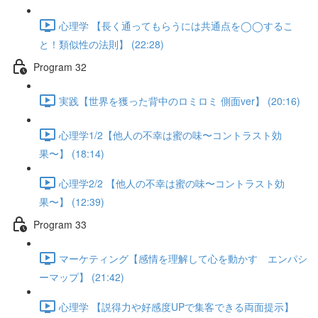
心理学 【長く通ってもらうには共通点を◯◯するこ
と！類似性の法則】 (22:28)
Program 32
実践【世界を獲った背中のロミロミ 側面ver】 (20:16)
心理学1/2【他人の不幸は蜜の味〜コントラスト効
果〜】 (18:14)
心理学2/2 【他人の不幸は蜜の味〜コントラスト効
果〜】 (12:39)
Program 33
マーケティング【感情を理解して心を動かす エンパシ
ーマップ】 (21:42)
心理学 【説得力や好感度UPで集客できる両面提示】