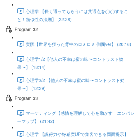
心理学 【長く通ってもらうには共通点を◯◯するこ
と！類似性の法則】 (22:28)
Program 32
実践【世界を獲った背中のロミロミ 側面ver】 (20:16)
心理学1/2【他人の不幸は蜜の味〜コントラスト効
果〜】 (18:14)
心理学2/2 【他人の不幸は蜜の味〜コントラスト効
果〜】 (12:39)
Program 33
マーケティング【感情を理解して心を動かす エンパシ
ーマップ】 (21:42)
心理学 【説得力や好感度UPで集客できる両面提示】