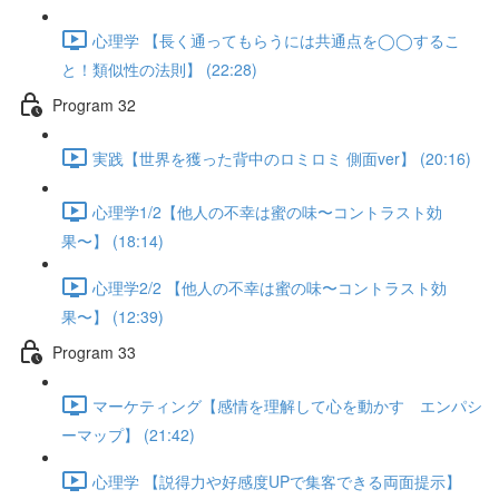
心理学 【長く通ってもらうには共通点を◯◯するこ
と！類似性の法則】 (22:28)
Program 32
実践【世界を獲った背中のロミロミ 側面ver】 (20:16)
心理学1/2【他人の不幸は蜜の味〜コントラスト効
果〜】 (18:14)
心理学2/2 【他人の不幸は蜜の味〜コントラスト効
果〜】 (12:39)
Program 33
マーケティング【感情を理解して心を動かす エンパシ
ーマップ】 (21:42)
心理学 【説得力や好感度UPで集客できる両面提示】