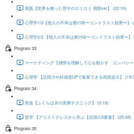
実践【世界を獲った背中のロミロミ 側面ver】 (20:16)
心理学1/2【他人の不幸は蜜の味〜コントラスト効果〜】 (18
心理学2/2 【他人の不幸は蜜の味〜コントラスト効果〜】 (12
Program 33
マーケティング【感情を理解して心を動かす エンパシーマップ
心理学 【説得力や好感度UPで集客できる両面提示】 (19:0
Program 34
実技【ふくらはぎの美脚テクニック】 (9:19)
哲学 【アリストテレスから学ぶ【説得の3要素】 (25:48)
Program 35