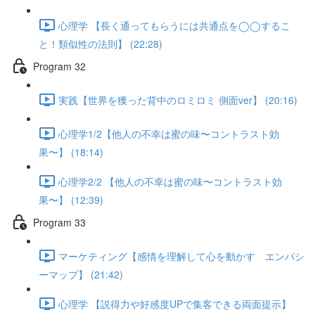
心理学 【長く通ってもらうには共通点を◯◯するこ
と！類似性の法則】 (22:28)
Program 32
実践【世界を獲った背中のロミロミ 側面ver】 (20:16)
心理学1/2【他人の不幸は蜜の味〜コントラスト効
果〜】 (18:14)
心理学2/2 【他人の不幸は蜜の味〜コントラスト効
果〜】 (12:39)
Program 33
マーケティング【感情を理解して心を動かす エンパシ
ーマップ】 (21:42)
心理学 【説得力や好感度UPで集客できる両面提示】