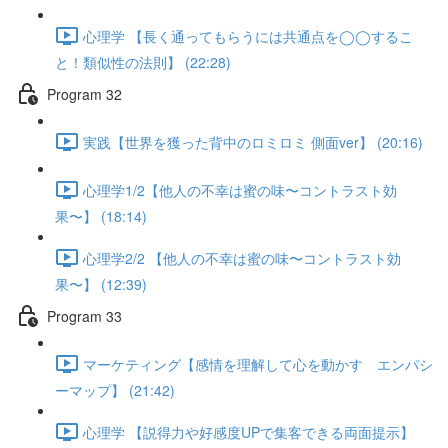
心理学 【長く通ってもらうには共通点を◯◯するこ
と！類似性の法則】 (22:28)
Program 32
実践【世界を獲った背中のロミロミ 側面ver】 (20:16)
心理学1/2【他人の不幸は蜜の味〜コントラスト効
果〜】 (18:14)
心理学2/2 【他人の不幸は蜜の味〜コントラスト効
果〜】 (12:39)
Program 33
マーケティング【感情を理解して心を動かす エンパシ
ーマップ】 (21:42)
心理学 【説得力や好感度UPで集客できる両面提示】