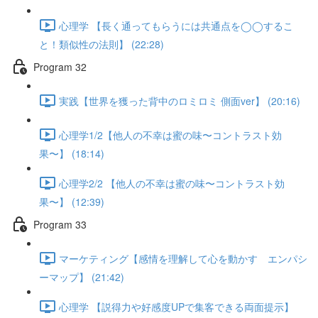
心理学 【長く通ってもらうには共通点を◯◯するこ
と！類似性の法則】 (22:28)
Program 32
実践【世界を獲った背中のロミロミ 側面ver】 (20:16)
心理学1/2【他人の不幸は蜜の味〜コントラスト効
果〜】 (18:14)
心理学2/2 【他人の不幸は蜜の味〜コントラスト効
果〜】 (12:39)
Program 33
マーケティング【感情を理解して心を動かす エンパシ
ーマップ】 (21:42)
心理学 【説得力や好感度UPで集客できる両面提示】