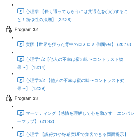
心理学 【長く通ってもらうには共通点を◯◯するこ
と！類似性の法則】 (22:28)
Program 32
実践【世界を獲った背中のロミロミ 側面ver】 (20:16)
心理学1/2【他人の不幸は蜜の味〜コントラスト効
果〜】 (18:14)
心理学2/2 【他人の不幸は蜜の味〜コントラスト効
果〜】 (12:39)
Program 33
マーケティング【感情を理解して心を動かす エンパシ
ーマップ】 (21:42)
心理学 【説得力や好感度UPで集客できる両面提示】