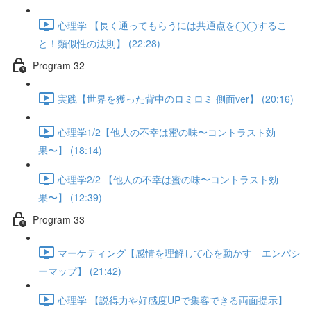
心理学 【長く通ってもらうには共通点を◯◯するこ
と！類似性の法則】 (22:28)
Program 32
実践【世界を獲った背中のロミロミ 側面ver】 (20:16)
心理学1/2【他人の不幸は蜜の味〜コントラスト効
果〜】 (18:14)
心理学2/2 【他人の不幸は蜜の味〜コントラスト効
果〜】 (12:39)
Program 33
マーケティング【感情を理解して心を動かす エンパシ
ーマップ】 (21:42)
心理学 【説得力や好感度UPで集客できる両面提示】