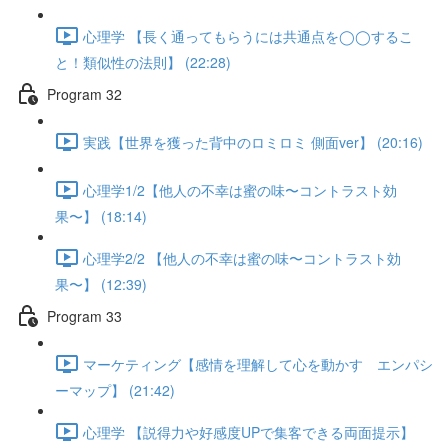
心理学 【長く通ってもらうには共通点を◯◯するこ
と！類似性の法則】 (22:28)
Program 32
実践【世界を獲った背中のロミロミ 側面ver】 (20:16)
心理学1/2【他人の不幸は蜜の味〜コントラスト効
果〜】 (18:14)
心理学2/2 【他人の不幸は蜜の味〜コントラスト効
果〜】 (12:39)
Program 33
マーケティング【感情を理解して心を動かす エンパシ
ーマップ】 (21:42)
心理学 【説得力や好感度UPで集客できる両面提示】