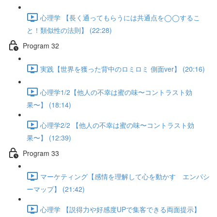
心理学 【長く通ってもらうには共通点を◯◯するこ
と！類似性の法則】 (22:28)
Program 32
実践【世界を獲った背中のロミロミ 側面ver】 (20:16)
心理学1/2【他人の不幸は蜜の味〜コントラスト効
果〜】 (18:14)
心理学2/2 【他人の不幸は蜜の味〜コントラスト効
果〜】 (12:39)
Program 33
マーケティング【感情を理解して心を動かす エンパシ
ーマップ】 (21:42)
心理学 【説得力や好感度UPで集客できる両面提示】