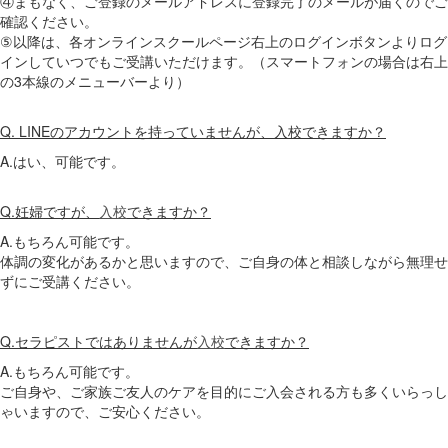
④まもなく、ご登録のメールアドレスに登録完了のメールが届くのでご
確認ください。
⑤以降は、各オンラインスクールページ右上のログインボタンよりログ
インしていつでもご受講いただけます。（スマートフォンの場合は右上
の3本線のメニューバーより）
Q. LINEのアカウントを持っていませんが、入校できますか？
A.はい、可能です。
Q.妊婦ですが、
入校
できますか？
A.もちろん可能です。
体調の変化があるかと思いますので、ご自身の体と相談しながら無理せ
ずにご受講ください。
Q.セラピストではありませんが
入校
できますか？
A.もちろん可能です。
ご自身や、ご家族ご友人のケアを目的にご入会される方も多くいらっし
ゃいますので、ご安心ください。