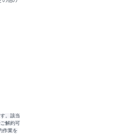
その他の
ます。該当
でご解約可
約作業を