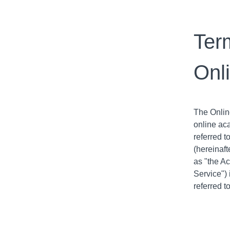
Ter
Onl
The Onlin
online ac
referred 
(hereinaft
as "the A
Service")
referred t