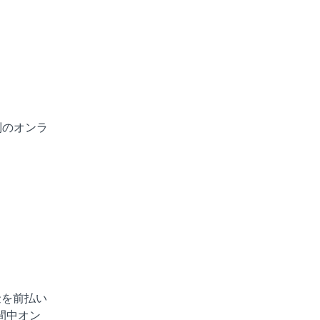
制のオンラ
金を前払い
間中オン