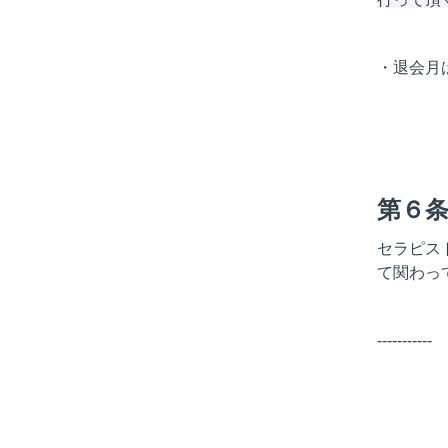
・退会月
第６
セラピス
て関わっ
-----------