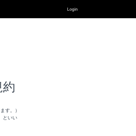
Login
規約
います。）
」といい