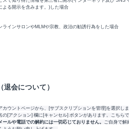
ビスで知り得た情報を第三者に開示(インターネット及び SNS 
による開示を含みます。)した場合
ンラインサロンやMLMや宗教、政治の勧誘行為をした場合
条（退会について）
アカウントページから、[サブスクリプションを管理]を選択し
名の[アクション] 欄に[キャンセル] ボタンがあります。こちら
メールや電話での解約には一切応じておりません。
ご自身で解
くようお願い申し上げます。