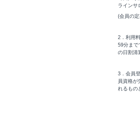
ラインサ
(会員の
2．利用
59分ま
の日割清
3．会員
員資格が
れるもの