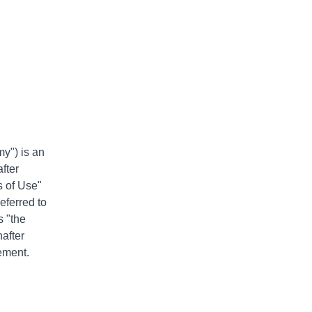
my") is an
fter
s of Use"
eferred to
s "the
after
eement.