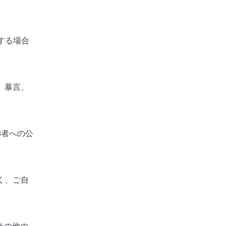
する場合
、暴言、
3者への公
く、ご自