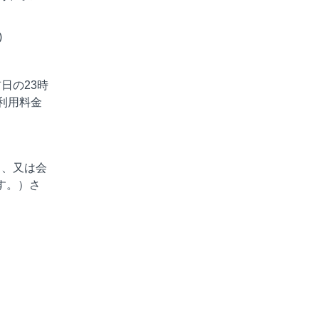
)
日の23時
利用料金
了、又は会
す。）さ