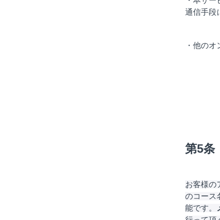
・本サー
通信手段
・他のオ
​第5
お客様の
のコース
能です。
行って頂